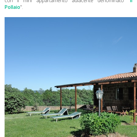
con il mini appartamento adiacente denominato "
Il
Pollaio
".