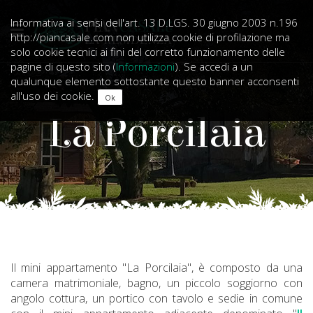
Informativa ai sensi dell'art. 13 D.LGS. 30 giugno 2003 n.196
http://piancasale.com non utilizza cookie di profilazione ma
solo cookie tecnici ai fini del corretto funzionamento delle
pagine di questo sito (
Informazioni
). Se accedi a un
qualunque elemento sottostante questo banner acconsenti
all'uso dei cookie.
La Porcilaia
Il mini appartamento "La Porcilaia", è composto da una
camera matrimoniale, bagno, un piccolo soggiorno con
angolo cottura, un portico con tavolo e sedie in comune