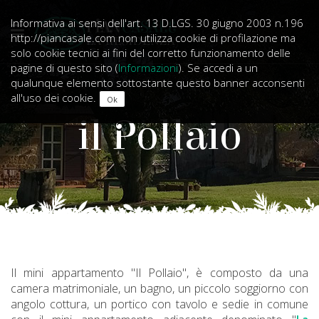
Informativa ai sensi dell'art. 13 D.LGS. 30 giugno 2003 n.196
http://piancasale.com non utilizza cookie di profilazione ma
solo cookie tecnici ai fini del corretto funzionamento delle
pagine di questo sito (
Informazioni
). Se accedi a un
qualunque elemento sottostante questo banner acconsenti
all'uso dei cookie.
il Pollaio
Il mini appartamento "Il Pollaio", è composto da una
camera matrimoniale, un bagno, un piccolo soggiorno con
angolo cottura, un portico con tavolo e sedie in comune